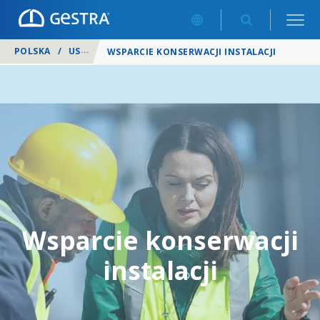
POLSKA
/
USŁUGI
/
WSPARCIE KONSERWACJI INSTALACJI
Wsparcie konserwacji
instalacji