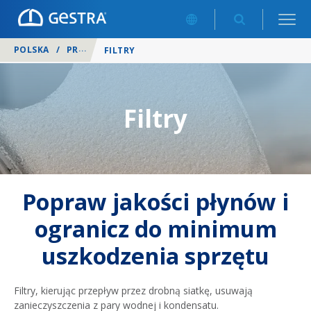
POLSKA
/
PRODUKTY
/
FILTRY
Filtry
Popraw jakości płynów i
ogranicz do minimum
uszkodzenia sprzętu
Filtry, kierując przepływ przez drobną siatkę, usuwają
zanieczyszczenia z pary wodnej i kondensatu.