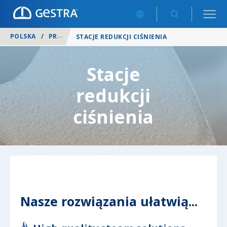
POLSKA
/
PRODUKTY
/
ROZWIĄZANIA SYSTEMOWE I MODUŁO
STACJE REDUKCJI CIŚNIENIA
Stacje
redukcji
ciśnienia
Nasze rozwiązania ułatwią...