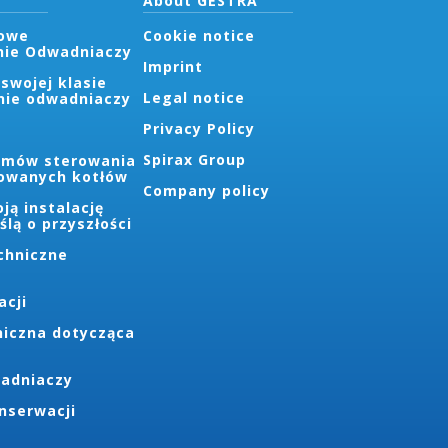
About GESTRA
owe
Cookie notice
nie Odwadniaczy
Imprint
swojej klasie
Legal notice
nie odwadniaczy
Privacy Policy
Spirax Group
emów sterowania
owanych kotłów
Company policy
ją instalację
lą o przyszłości
chniczne
acji
iczna dotycząca
adniaczy
nserwacji