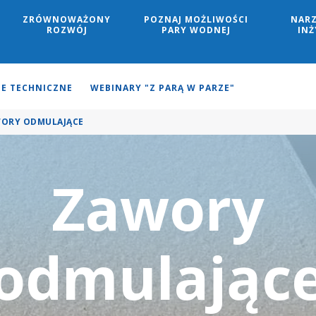
ZRÓWNOWAŻONY
POZNAJ MOŻLIWOŚCI
NARZ
Search
ROZWÓJ
PARY WODNEJ
IN
JE TECHNICZNE
WEBINARY "Z PARĄ W PARZE"
ORY ODMULAJĄCE
Zawory
odmulając