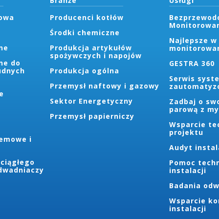
Branże
Usługi
łowa
Producenci kotłów
Bezprzewod
Monitorowa
Środki chemiczne
Najlepsze w 
ne
Produkcja artykułów
monitorowa
spożywczych i napojów
ne do
GESTRA 360
udnych
Produkcja ogólna
Serwis syst
Przemysł naftowy i gazowy
zautomatyz
e
Sektor Energetyczny
Zadbaj o swo
parową z myś
Przemysł papierniczy
Wsparcie te
projektu
temowe i
Audyt instal
 ciągłego
Pomoc techn
dwadniaczy
instalacji
Badania odw
Wsparcie ko
instalacji