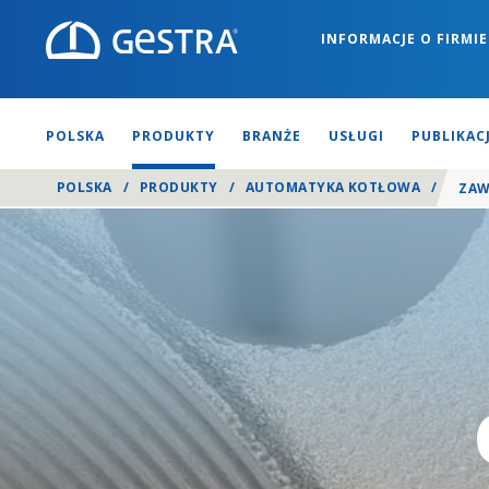
INFORMACJE O FIRMIE
POLSKA
PRODUKTY
BRANŻE
USŁUGI
PUBLIKAC
POLSKA
/
PRODUKTY
/
AUTOMATYKA KOTŁOWA
/
ZAW