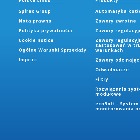
Polska Links
Produkty
Spirax Group
Automatyka kot
Nota prawna
Zawory zwrotne
Polityka prywatności
Zawory regulacyj
Cookie notice
Zawory regulacyj
zastosowań w tr
Ogólne Warunki Sprzedaży
warunkach
Imprint
Zawory odcinając
Odwadniacze
Filtry
Rozwiązania sys
modułowe
ecoBolt - System
monitorowania o