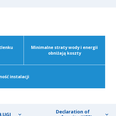
tlenku
Minimalne straty wody i energii
obniżają koszty
ość instalacji
Declaration of
ŁUGI