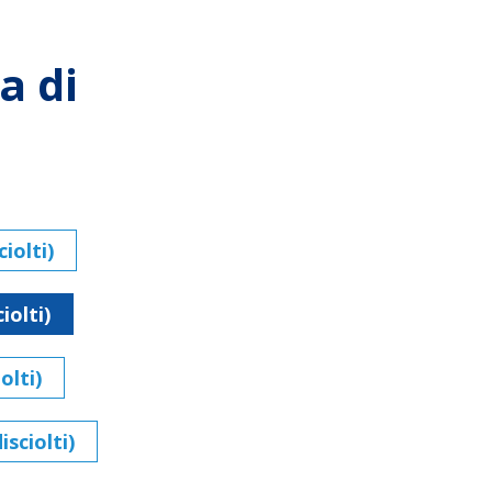
a di
iolti)
iolti)
olti)
sciolti)