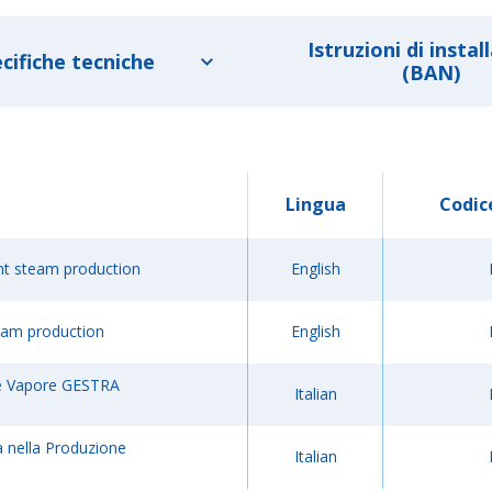
Istruzioni di instal
cifiche tecniche
(BAN)
Lingua
Codic
nt steam production
English
eam production
English
one Vapore GESTRA
Italian
a nella Produzione
Italian