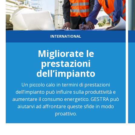
INTERNATIONAL
Migliorate le
prestazioni
dell’impianto
Un piccolo calo in termini di prestazioni
dell’impianto può influire sulla produttività e
aumentare il consumo energetico. GESTRA può
aiutarvi ad affrontare queste sfide in modo
proattivo.