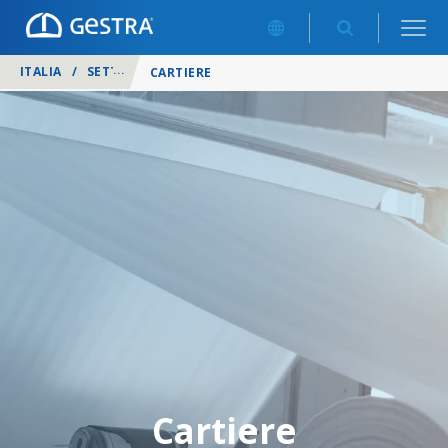
ITALIA
/
SETTORI
/
CARTIERE
Cartiere