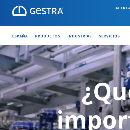
ACERC
ESPAÑA
PRODUCTOS
INDUSTRIAS
SERVICIOS
¿Qu
impor