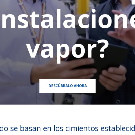
instalacion
vapor?
DESCÚBRALO AHORA
do se basan en los cimientos estableci