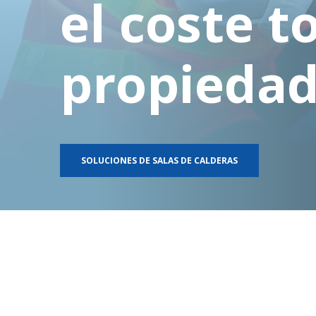
el coste t
propieda
SOLUCIONES DE SALAS DE CALDERAS
1 of 6
2 of 6
3 of 6
4 of 6
5 of 6
6 of 6