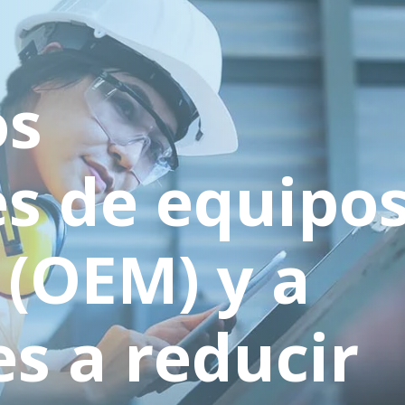
os
es de equipo
 (OEM) y a
es a reducir