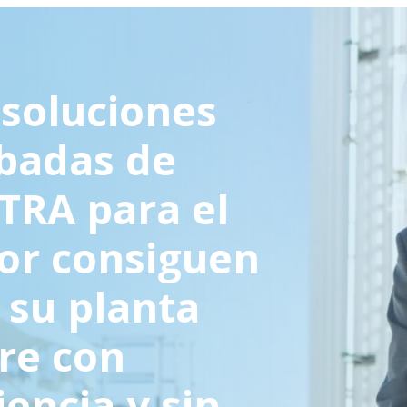
 soluciones
badas de
TRA para el
or consiguen
 su planta
re con
iencia y sin