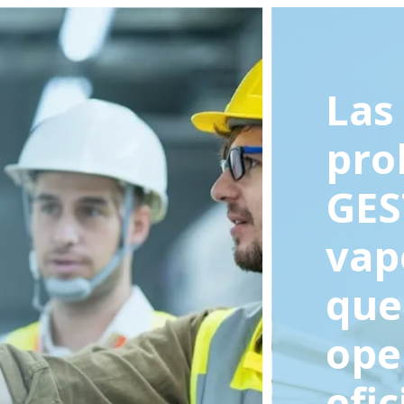
Las
pro
GES
vap
que
ope
efic