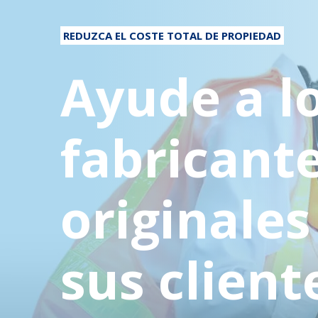
REDUZCA EL COSTE TOTAL DE PROPIEDAD
Ayude a l
fabricant
originales
sus client