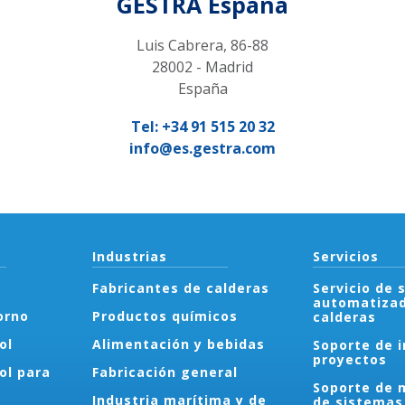
GESTRA España
Luis Cabrera, 86-88
28002 - Madrid
España
Tel:
+34 91 515 20 32
info@es.gestra.com
Industrias
Servicios
Fabricantes de calderas
Servicio de 
automatizad
orno
Productos químicos
calderas
ol
Alimentación y bebidas
Soporte de i
proyectos
ol para
Fabricación general
Soporte de 
Industria marítima y de
de sistemas