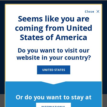
DEN ANFORDERUNGEN DER
Close
STROMERZEUGUNGSINDUSTRIE VON HEUTE GERECHT
Seems like you are
WERDEN
coming from United
Höhere Zuverlässigkeit und
States of America
Flexibilität Ihrer
Kraftwerke
Do you want to visit our
website in your country?
UNSERE LÖSUNGEN
UNITED STATES
Or do you want to stay at
Unsere Lösungen