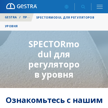
GESTRA
/
ПРОДУКЦИЯ
/
КОТЕЛЬНЫЕ
/
РЕГУЛЯТОРЫ УРОВ
SPECTORMODUL ДЛЯ РЕГУЛЯТОРОВ
УРОВНЯ
SPECTORmo
dul для
регуляторо
в уровня
Ознакомьтесь с нашим