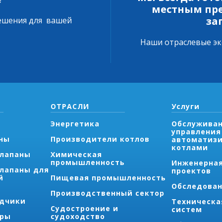
местным пр
за
ешения для вашей
Наши отраслевые эк
ОТРАСЛИ
Услуги
Энергетика
Обслуживан
управления
ны
Производители котлов
автоматиз
котлами
Клапаны
Химическая
промышленность
Инженерна
лапаны для
проектов
й
Пищевая промышленность
Обследован
Производственный сектор
одчики
Техническа
Судостроение и
систем
тры
судоходство