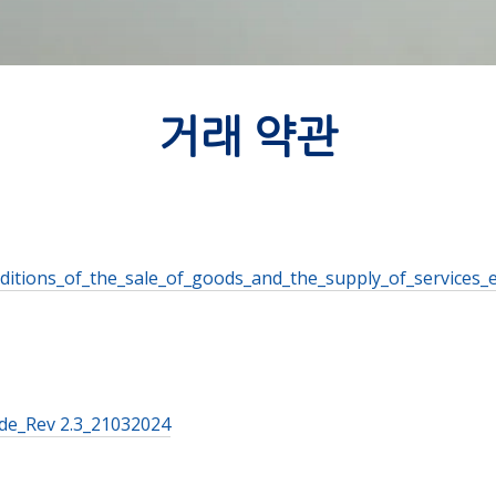
거래 약관
ditions_of_the_sale_of_goods_and_the_supply_of_services_
ode_Rev 2.3_21032024