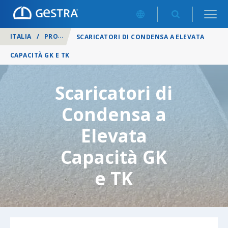
ITALIA
/
PRODOTTI
/
SCARICATORI DI CONDENSA
/
SCARICATORI DI CONDENSA A ELEVATA
CAPACITÀ GK E TK
Scaricatori di
Condensa a
Elevata
Capacità GK
e TK