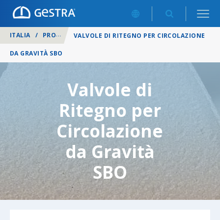
ITALIA
/
PRODOTTI
/
VALVOLE DI NON RITORNO (RITEGNO)
/
VALVOLE DI RITEGNO PER CIRCOLAZIONE
DA GRAVITÀ SBO
Valvole di
Ritegno per
Circolazione
da Gravità
SBO