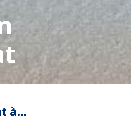
n
at
 à...