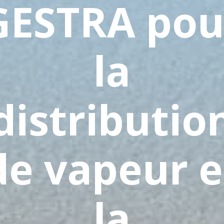
GESTRA pou
la
distributio
de vapeur e
la