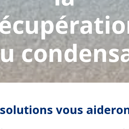
récupératio
u condens
solutions vous aideront