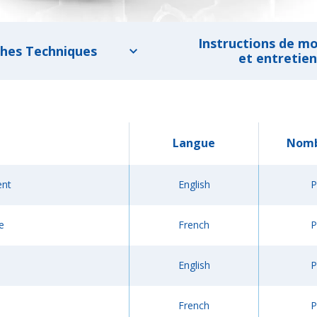
Instructions de m
ches Techniques
et entretien
Langue
Nomb
ent
English
P
e
French
P
English
P
French
P