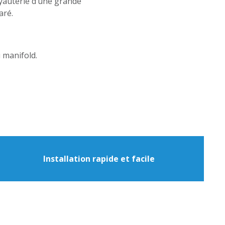
uyauterie d’une grande
aré.
u manifold.
Installation rapide et facile