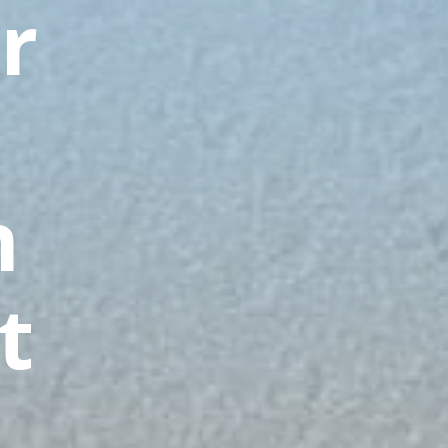
r
n
t