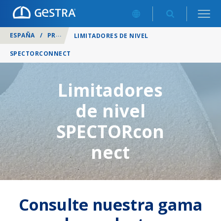
ESPAÑA
/
PRODUCTOS
/
SALA DE CALDERAS
/
LIMITADORES D
LIMITADORES DE NIVEL
SPECTORCONNECT
Limitadores
de nivel
SPECTORcon
nect
Consulte nuestra gama