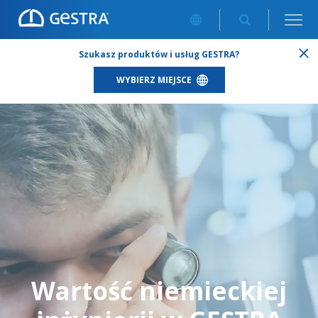
INFORMACJE O FIRMIE
/
ZALETY NIEMIECKIEJ PRODUKCJI
Szukasz produktów i usług GESTRA?
WYBIERZ MIEJSCE
Wartość niemieckiej