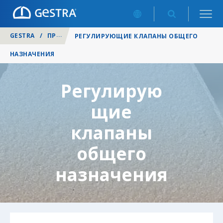
GESTRA
/
ПРОДУКЦИЯ
/
РЕГУЛИРУЮЩИЕ КЛАПАНЫ
/
РЕГУЛИРУЮЩИЕ КЛАПАНЫ ОБЩЕГО
НАЗНАЧЕНИЯ
Регулирую
щие
клапаны
общего
назначения