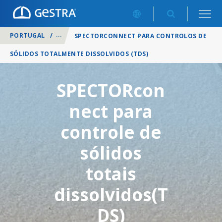
PORTUGAL
/
PRODUTOS
/
CASA DA CALDEIRA
/
CONTROLOS 
SPECTORCONNECT PARA CONTROLOS DE
SÓLIDOS TOTALMENTE DISSOLVIDOS (TDS)
SPECTORcon
nect para
controle de
sólidos
totais
dissolvidos(T
DS)