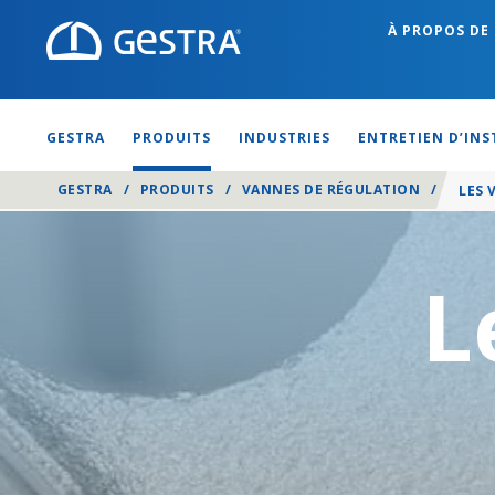
À PROPOS DE
GESTRA
PRODUITS
INDUSTRIES
ENTRETIEN D’IN
GESTRA
/
PRODUITS
/
VANNES DE RÉGULATION
/
LES 
L