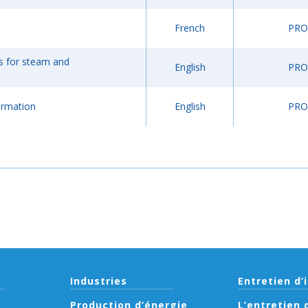
French
PRO
ns for steam and
English
PRO
ormation
English
PRO
Industries
Entretien d’
Production d’énergie
L’entretien