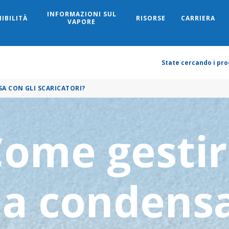
INFORMAZIONI SUL
IBILITÀ
RISORSE
CARRIERA
Search
VAPORE
State cercando i prod
A CON GLI SCARICATORI?
ome gesti
la condens