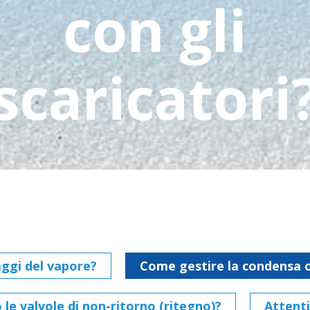
con gli
scaricatori
aggi del vapore?
Come gestire la condensa co
e valvole di non-ritorno (ritegno)?
Attenti