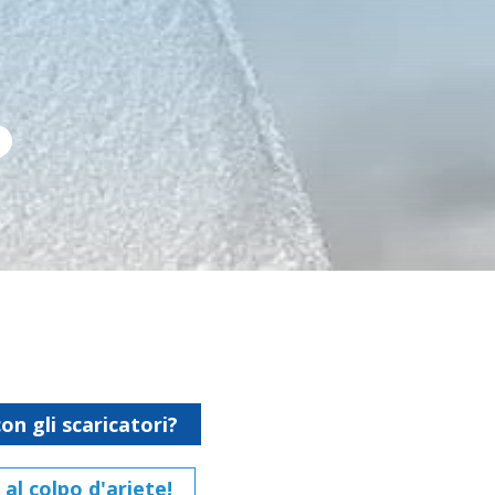
?
n gli scaricatori?
 al colpo d'ariete!