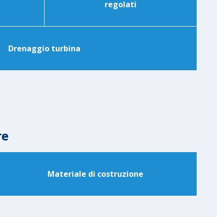
regolati
Drenaggio turbina
re
Materiale di costruzione