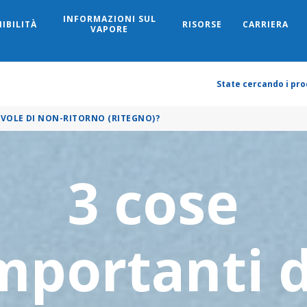
INFORMAZIONI SUL
IBILITÀ
RISORSE
CARRIERA
Search
VAPORE
State cercando i prod
VOLE DI NON-RITORNO (RITEGNO)?
3 cose
mportanti 