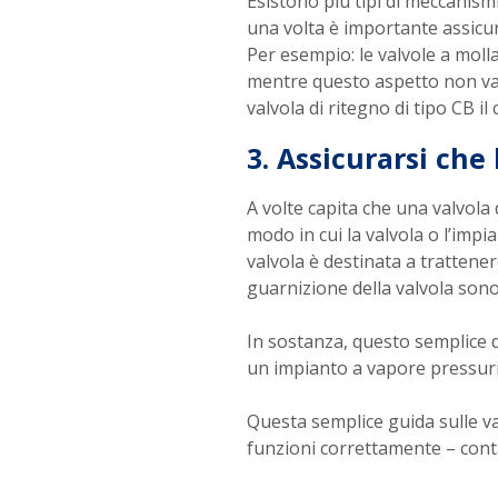
Esistono più tipi di meccanismi
una volta è importante assicurars
Per esempio: le valvole a moll
mentre questo aspetto non vale
valvola di ritegno di tipo CB i
3. Assicurarsi che 
A volte capita che una valvola 
modo in cui la valvola o l’impi
valvola è destinata a trattene
guarnizione della valvola sono
In sostanza, questo semplice d
un impianto a vapore pressuriz
Questa semplice guida sulle val
funzioni correttamente – conta