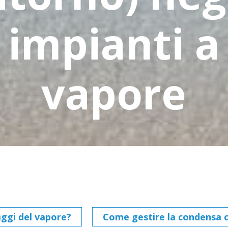
impianti a
vapore
aggi del vapore?
Come gestire la condensa co