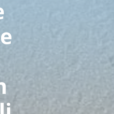
e
le
n
li