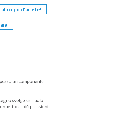
 al colpo d'ariete!
daia
 è spesso un componente
itegno svolge un ruolo
connettono più pressioni e