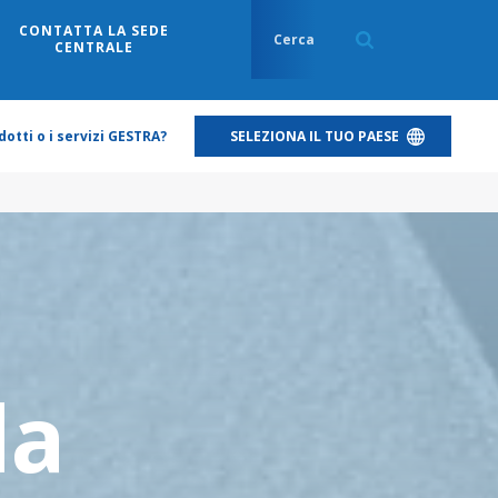
CONTATTA LA SEDE
CENTRALE
otti o i servizi GESTRA?
SELEZIONA IL TUO PAESE
da