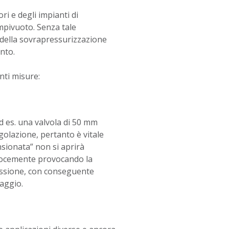
ri e degli impianti di
mpivuoto. Senza tale
o della sovrapressurizzazione
nto.
nti misure:
ad es. una valvola di 50 mm
egolazione, pertanto è vitale
nsionata” non si aprirà
elocemente provocando la
ressione, con conseguente
aggio.