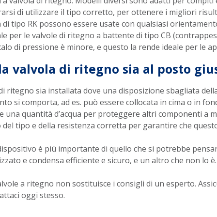
 a valvola di ritegno. Modelli diversi sono adatti per compiti
i di utilizzare il tipo corretto, per ottenere i migliori risultat
a di tipo RK possono essere usate con qualsiasi orientamento,
 per le valvole di ritegno a battente di tipo CB (contrappeso
l calo di pressione è minore, e questo la rende ideale per le a
la valvola di ritegno sia al posto giu
di ritegno sia installata dove una disposizione sbagliata dell
anto si comporta, ad es. può essere collocata in cima o in fon
re una quantità d’acqua per proteggere altri componenti a mo
 del tipo e della resistenza corretta per garantire che ques
ispositivo è più importante di quello che si potrebbe pensare
zato e condensa efficiente e sicuro, e un altro che non lo è.
vole a ritegno non sostituisce i consigli di un esperto. Assic
ttaci oggi stesso.