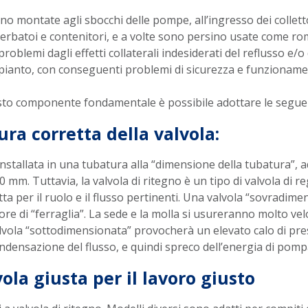
no montate agli sbocchi delle pompe, all’ingresso dei colletto
serbatoi e contenitori, e a volte sono persino usate come ro
roblemi dagli effetti collaterali indesiderati del reflusso e/
l’impianto, con conseguenti problemi di sicurezza e funzioname
esto componente fondamentale è possibile adottare le segue
ura corretta della valvola:
installata in una tubatura alla “dimensione della tubatura”, 
50 mm. Tuttavia, la valvola di ritegno è un tipo di valvola di r
ta per il ruolo e il flusso pertinenti. Una valvola “sovradime
e di “ferraglia”. La sede e la molla si usureranno molto v
valvola “sottodimensionata” provocherà un elevato calo di p
densazione del flusso, e quindi spreco dell’energia di pomp
vola giusta per il lavoro giusto