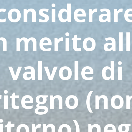
considerar
n merito al
valvole di
ritegno (no
itorno) neg