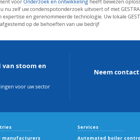
ment voor
Onderzoek en ontwikkeling
heeft bewezen oploss
 Of u nu zelf uw condenspotonderzoek uitvoert of met GESTR
hun expertise en gerenommeerde technologie. Uw lokale GES
s afgestemd op de behoeften van uw bedrijf
d van stoom en
Neem contact 
singen voor uw sector
tries
Services
r manufacturers
Automated boiler contro