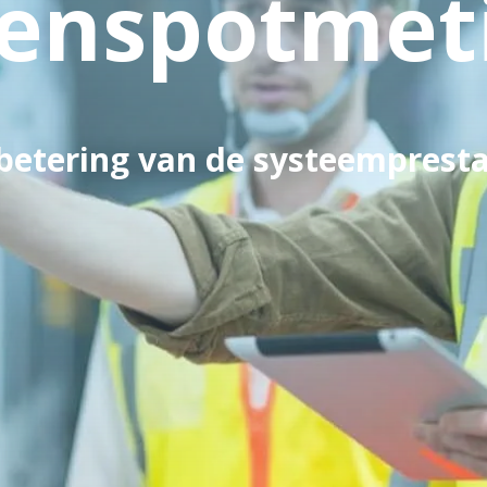
enspotmet
betering van de systeempresta