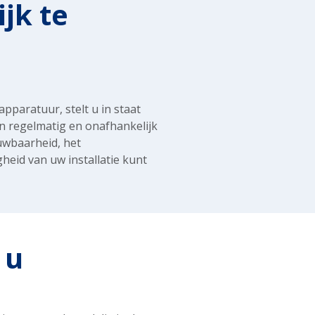
jk te
pparatuur, stelt u in staat
 regelmatig en onafhankelijk
uwbaarheid, het
 u