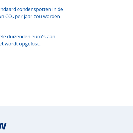
tandaard condenspotten in de
on CO
per jaar zou worden
2
kele duizenden euro's aan
t wordt opgelost..
w