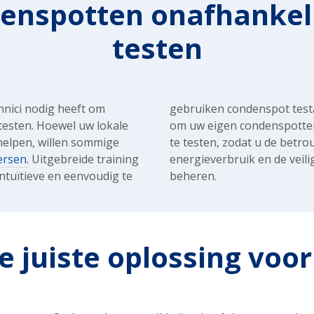
enspotten onafhankeli
testen
chnici nodig heeft om
gebruiken condenspot testa
testen. Hoewel uw lokale
om uw eigen condenspotten
helpen, willen sommige
te testen, zodat u de betro
ersen.
Uitgebreide training
energieverbruik en de veiligheid van uw installatie kunt
tuïtieve en eenvoudig te
beheren.
e juiste oplossing voor