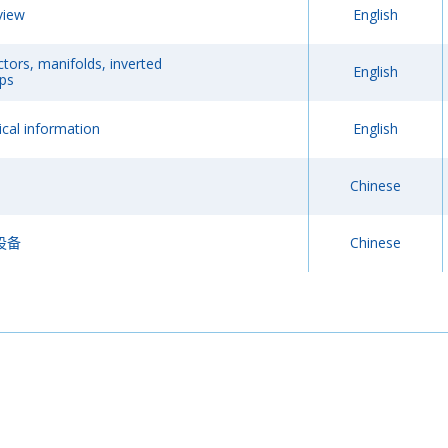
view
English
ors, manifolds, inverted
English
ps
cal information
English
Chinese
设备
Chinese