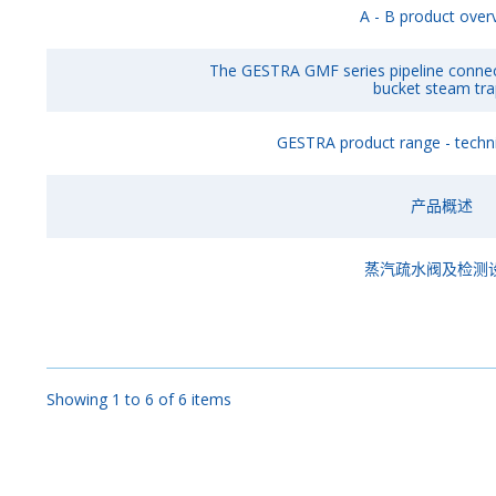
A - B product over
The GESTRA GMF series pipeline connect
bucket steam tra
GESTRA product range - techni
产品概述
蒸汽疏水阀及检测
Showing 1 to 6 of 6 items