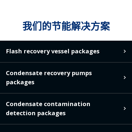
我们的节能解决方案
Flash recovery vessel packages
Flash recovery
Condensate recovery pumps
packages
vessel packages
Condensate
Condensate contamination
Separating flash steam from the
returned condensate so it may be used
detection packages
recovery pumps
to supplement applications is a very
practical, and relatively simple way to