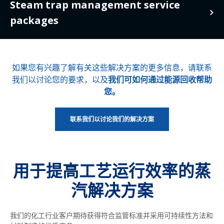
packages
make additional energy savings. To
Condensate
Steam trap management service
make the best use of flash steam, we
packages
offer flash recovery solutions that can
contamination
Our condensate pump packages can
be designed to suit your application
be designed and supplied ready to
requirements.
detection
Steam trap
install, in line with your individual
requirements, to collect hot
如果您有兴趣了解有关这些解决方案的更多信息，请联系
packages
condensate and return it to the
management
我们以讨论您的要求，以及
我们可如何通过能源回收帮助
OUR FLASH RECOVERY VESSEL PACKAGES
boilerhouse to ensure the heat energy
您。
is not wasted.
service packages
If concerns about contamination is
stopping you from recovering and
联系我们以讨论我们的解决方案
reusing your condensate, we offer
OUR CONDENSATE RECOVERY PUMP
Steam traps are undeniably one of the
PACKAGES
contamination detection solutions that
most essential steam system
will automatically divert condensate if
components, and it is critical to ensure
用于提高工艺运行效率的蒸
contaminants are found – this allows
your steam trap population is healthy
for suitable condensate to be
for your system to be operating at its
汽解决方案
recovered without concern and
best. Speak to us to find out about our
ensures you are able to avoid
steam trap management options –
我们的化工行业客户期待获得符合监管标准并采用可持续性方法和
unnecessary waste.
designed to give you piece of mind