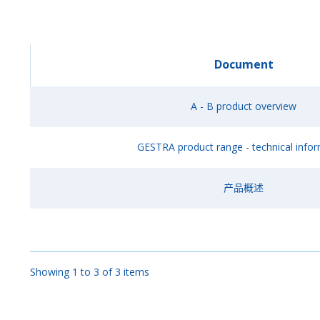
Document
A - B product overview
GESTRA product range - technical info
产品概述
Showing 1 to 3 of 3 items