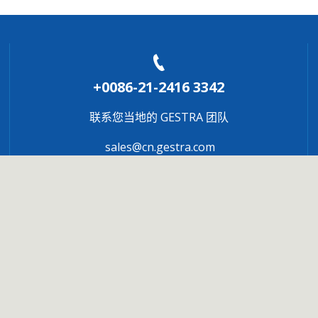
+0086-21-2416 3342
联系您当地的 GESTRA 团队
sales@cn.gestra.com
行业
服务
锅炉制造商
自动锅炉控制
化学制品
让您的蒸汽系
食品&饮料
项目工程支持