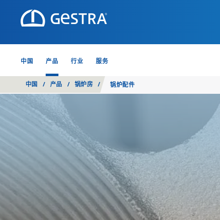
中国
产品
行业
服务
中国
/
产品
/
锅炉房
/
锅炉配件