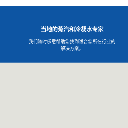
当地的蒸汽和冷凝水专家
我们随时乐意帮助您找到适合您所在行业的
解决方案。
中国 Links
产品
Spirax集团
锅炉房
法律声明
止回阀
隐私政策
控制阀