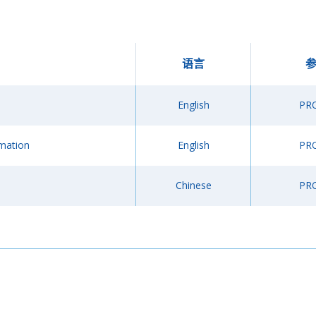
语言
English
PR
rmation
English
PR
Chinese
PR