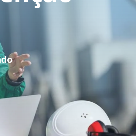
a
ndo