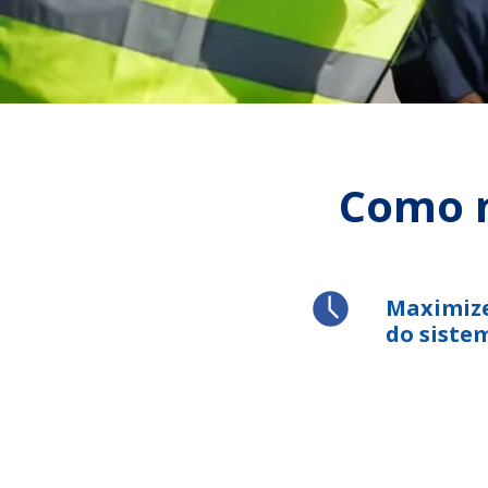
Como n
Maximize
do siste