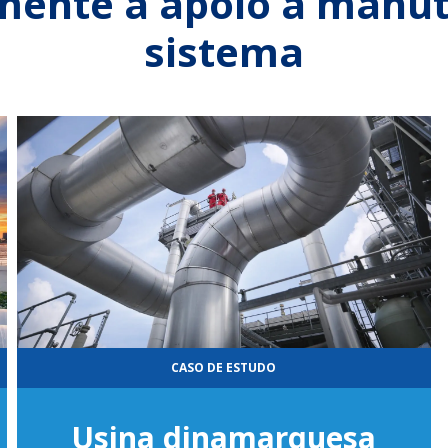
mente a apoio á manu
sistema
CASO DE ESTUDO
Usina dinamarquesa