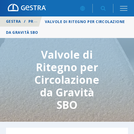
GESTRA
/
PRODOTTI
/
VALVOLE DI NON RITORNO (RITEGNO)
VALVOLE DI RITEGNO PER CIRCOLAZIONE
DA GRAVITÀ SBO
Valvole di
Ritegno per
Circolazione
da Gravità
SBO