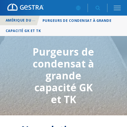
AMÉRIQUE DU NORD
/
PRODUITS
/
PURGEURS DE CONDENSAT
PURGEURS DE CONDENSAT À GRANDE
CAPACITÉ GK ET TK
Purgeurs de
condensat à
grande
capacité GK
et TK