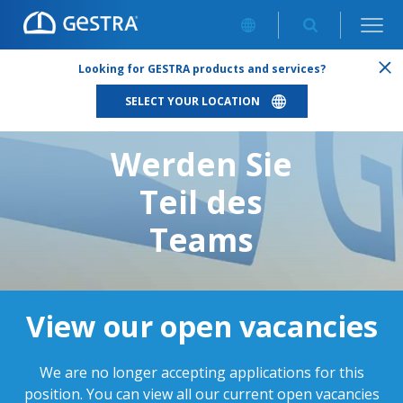
CAREERS
/
VERTRIEBSMITARBEITER (*GN) KUNDENDIENST
Looking for GESTRA products and services?
DEUTSCHLAND
SELECT YOUR LOCATION
Werden Sie
Teil des
Teams
View our open vacancies
We are no longer accepting applications for this
position. You can view all our current open vacancies