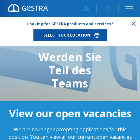
CAREERS
/
SERVICETECHNIKERIN KUNDENDIENST (*GN) IN
Looking for GESTRA products and services?
BAYERN
SELECT YOUR LOCATION
Werden Sie
Teil des
Teams
View our open vacancies
We are no longer accepting applications for this
position. You can view all our current open vacancies