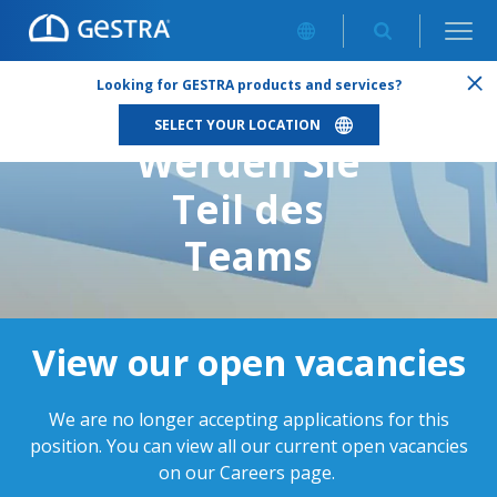
CAREERS
/
KONSTRUKTEURIN (GN*)
Looking for GESTRA products and services?
SELECT YOUR LOCATION
Werden Sie
Teil des
Teams
View our open vacancies
We are no longer accepting applications for this
position. You can view all our current open vacancies
on our
Careers page
.