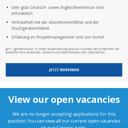
Sehr gute Deutsch- sowie Englischkenntnisse sind
erforderlich
Vertrautheit mit der Maschinenrichtlinie und der
Druckgeräterichtlinie
Erfahrung im Projektmanagement sind von Vorteil
gn* = genderneutral: In dieser Ausschreibung wird aus Gründen der Einfachheit die
weibliche Form verwendet. Gemeint sind stets Personen aller Geschlechter
JETZT BEWERBEN
View our open vacancies
We are no longer accepting applications for this
position. You can view all our current open vacancies
on our
Careers page
.