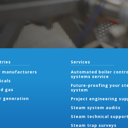
tries
Services
r manufacturers
Automated boiler contro
systems service
icals
Future-proofing your s
nd gas
system
r generation
Project engineering sup
Steam system audits
Steam technical suppor
Steam trap surveys