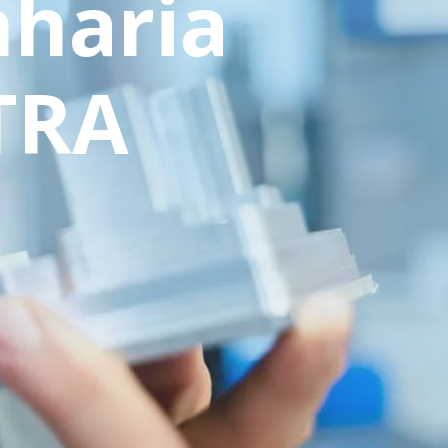
nharia
TRA