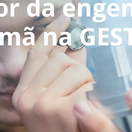
or da enge
emã na GES