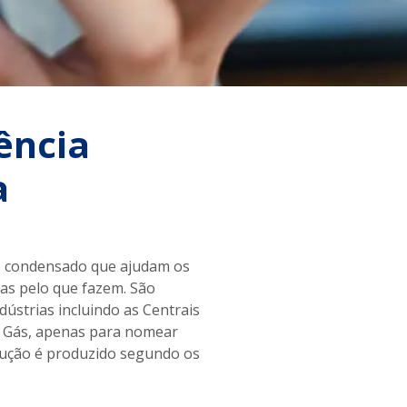
ência
a
 e condensado que ajudam os
das pelo que fazem. São
ústrias incluindo as Centrais
 e Gás, apenas para nomear
olução é produzido segundo os