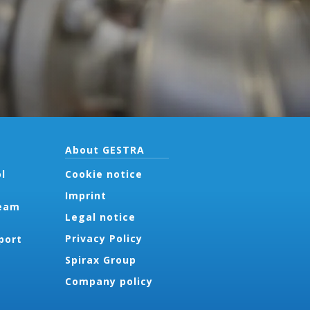
About GESTRA
l
Cookie notice
Imprint
team
Legal notice
Privacy Policy
port
Spirax Group
Company policy
t