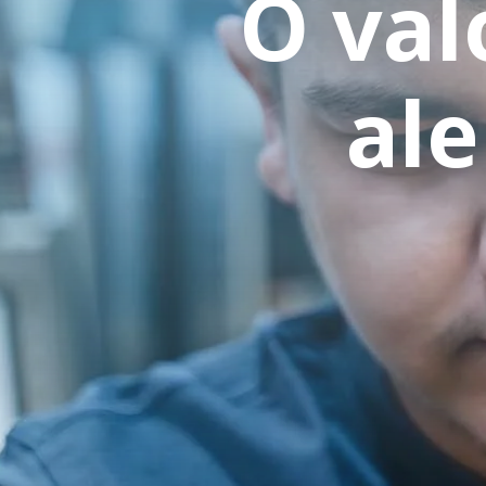
O val
al