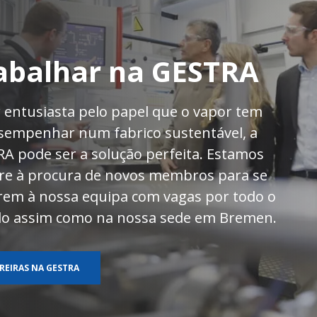
vestidores
nha-se atualizado com os mais recentes
ios, relatórios e publicações da Spirax
p
QUE AQUI