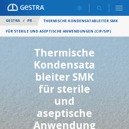
GESTRA
/
PRODUKTE
/
KONDENSATABLEITER
/
THERMISCHE KONDENSATABLEITER SMK
FÜR STERILE UND ASEPTISCHE ANWENDUNGEN (CIP/SIP)
Thermische
Kondensata
bleiter SMK
für sterile
und
aseptische
Anwendung